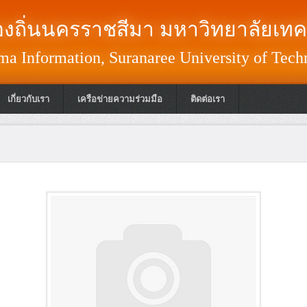
งถิ่นนครราชสีมา มหาวิทยาลัยเทค
a Information, Suranaree University of Tech
เกี่ยวกับเรา
เครือข่ายความร่วมมือ
ติดต่อเรา