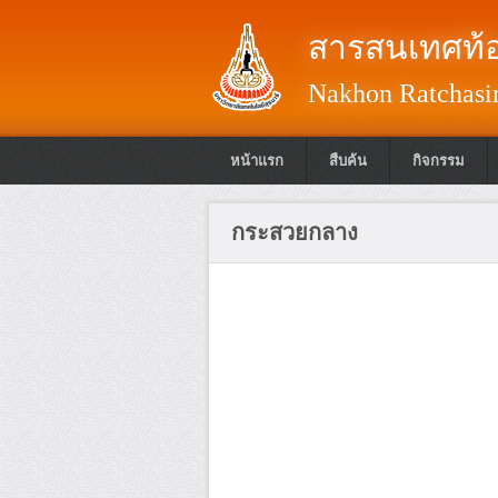
สารสนเทศท้อ
Nakhon Ratchasim
หน้าแรก
สืบค้น
กิจกรรม
กระสวยกลาง