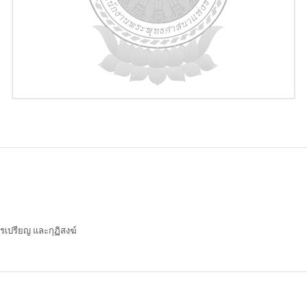
เปรียญ และกุฏิสงฆ์