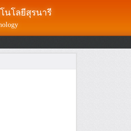
โนโลยีสุรนารี
nology