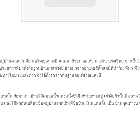
ู่บ้านคนแรก คือ พ่อใหญ่หลวงมี ตามมาด้วยนายแก้ว นางจัน นางเรียน จากนั้นได้มี
ากรที่มาตั้งถิ่นฐานบ้านกุดเต่างับ ย้ายมาจากอำเภอสีคิ้วแต่มีที่ทำกิน ที่นา ที่ไร่
ินทางไปมาไม่สะดวก จึงได้ตั้งรกรากถิ่นฐานอยู่บริเวณแห่งนี้
แก่นลิ้น ต่อมาชาวบ้านได้พบบ่อน้ำแห่งหนึ่งซึ่งมีเต่างับตายอยู่ เต่างับตัวนั้นมีข
น และได้พากันเปลี่ยนชื่อหมู่บ้านจากเดิมที่ชื่อบ้านโนนแก่นลิ้น เป็น บ้านกุดเต่างับ 