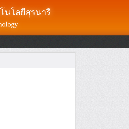
โนโลยีสุรนารี
nology