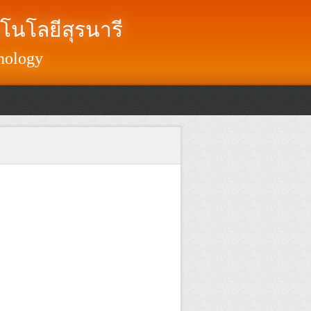
โนโลยีสุรนารี
nology