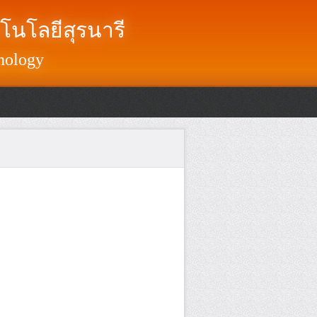
โนโลยีสุรนารี
nology