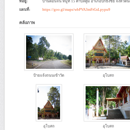
ที่อยู่:
บ้านดอนจัน หมู่ที่ 15 ตำบลตูม อำเภอปักธงชัย จังหวั
แผนที่:
https://goo.gl/maps/wbPVA3mFrGsLpypu9
คลังภาพ
ป้ายแจ้งถนนเข้าวัด
อุโบสถ
อุโบสถ
อุโบสถ