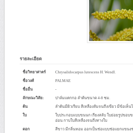
รายละเอียด
ชื่อวิทยาศาตร์
Chrysalidocarpus lutescens H. Wendl.
ชื่อวงศ์
PALMAE
ชื่ออื่น
-
ลักษณะวิสัย:
ปาล์มแตกกอ ลำต้นขนาด 4-8 ซม.
ต้น
ลำต้นมีผิวเรียบ สีเหลืองส้มจนถึงเขียว มีข้อเห็น
ใบ
ใบประกอบแบบขนนก เรียงสลับ ใบย่อยรูปขอบขนา
อ่อน กาบใบสีเหลืองจนถึงทางใบ
ดอก
สีขาว มีกลิ่นหอม ออกเป็นช่อแบบช่อแยกแขนง