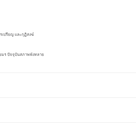
เปรียญ และกุฏิสงฆ์
ขมร ปัจจุบันสภาพพังทลาย