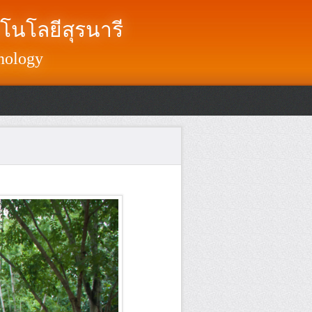
โนโลยีสุรนารี
nology