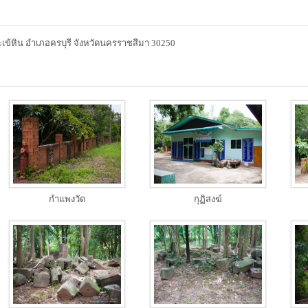
เข้หิน อำเภอครบุรี จังหวัดนครราชสีมา 30250
กำแพงวัด
กุฏิสงฆ์