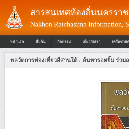
สารสนเทศท้องถิ่นนครราชส
Nakhon Ratchasima Information, S
หน้าแรก
สืบค้น
กิจกรรม
เกี่ยวกับเรา
เครือข่าย
พลวัตการท่องเที่ยวอีสานใต้ : ค้นหารอยยิ้ม ร่ว