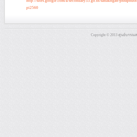
http://sites.google.com/a/secondary33.go.th/sanakngan-phraphu
pi2560
Copyright © 2013 ศูนย์บรรณ