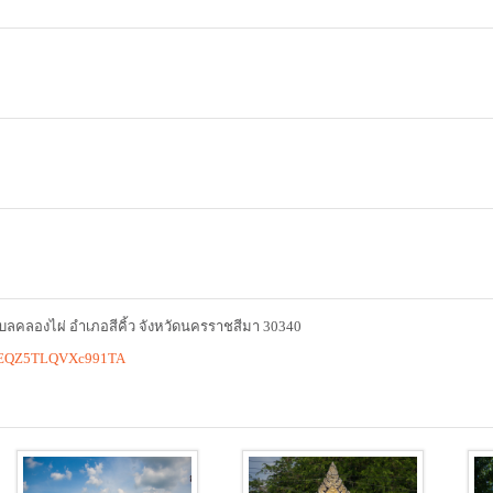
ตำบลคลองไผ่ อำเภอสีคิ้ว จังหวัดนครราชสีมา 30340
/DSEQZ5TLQVXc991TA