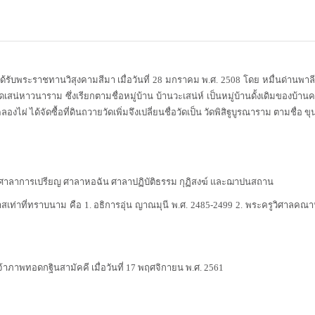
ด้รับพระราชทานวิสุงคามสีมา เมื่อวันที่ 28 มกราคม พ.ศ. 2508 โดย หมื่นด่านพาลี ผู
วัดเสน่หาวนาราม ซึ่งเรียกตามชื่อหมู่บ้าน บ้านวะเสน่ห์ เป็นหมู่บ้านดั้งเดิมของบ้า
่ ได้จัดซื้อที่ดินถวายวัดเพิ่มจึงเปลี่ยนชื่อวัดเป็น วัดพิสิฐูบูรณาราม ตามชื่อ ขุน
ศาลาการเปรียญ ศาลาหอฉัน ศาลาปฏิบัติธรรม กุฏิสงฆ์ และฌาปนสถาน
าสเท่าที่ทราบนาม คือ 1. อธิการอุ่น ญาณมุนี พ.ศ. 2485-2499 2. พระครูวิศาลคณาน
จ้าภาพทอดกฐินสามัคคี เมื่อวันที่ 17 พฤศจิกายน พ.ศ. 2561