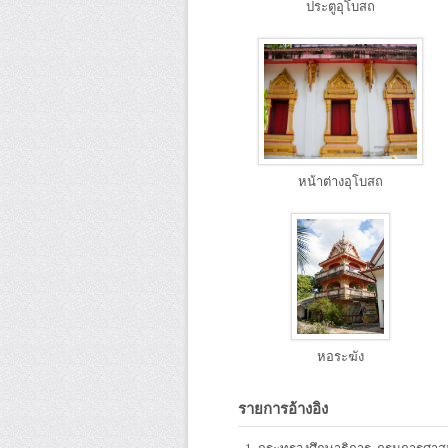
ประตูอุโบสถ
หน้าต่างอุโบสถ
หอระฆัง
รายการอ้างอิง