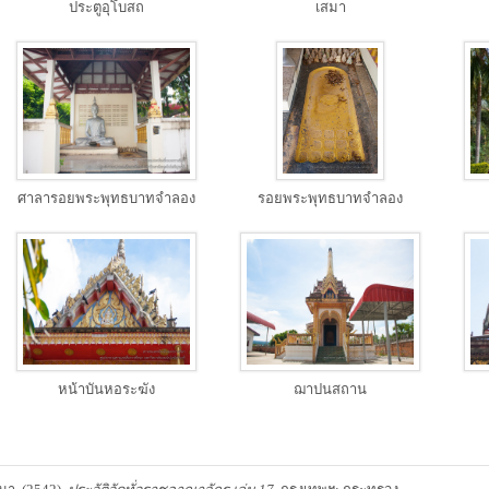
ประตูอุโบสถ
เสมา
ศาลารอยพระพุทธบาทจำลอง
รอยพระพุทธบาทจำลอง
หน้าบันหอระฆัง
ฌาปนสถาน