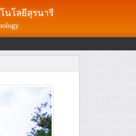
โนโลยีสุรนารี
nology