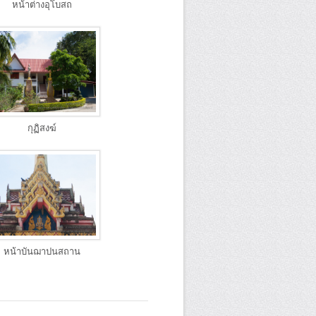
หน้าต่างอุโบสถ
กุฏิสงฆ์
หน้าบันฌาปนสถาน