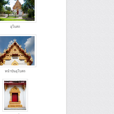
อุโบสถ
หน้าบันอุโบสถ