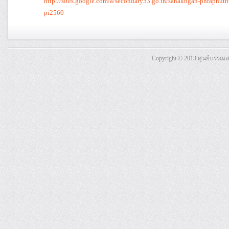
http://sites.google.com/a/secondary33.go.th/sanakngan-phraphu
pi2560
Copyright © 2013 ศูนย์บรรณ