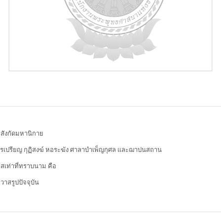
3 สังกัดมหานิกาย
เปรียญ กุฏิสงฆ์ หอระฆัง ศาลาบำเพ็ญกุศล และฌาปนสถาน
าสเท่าที่ทราบนาม คือ
วาสรูปปัจจุบัน