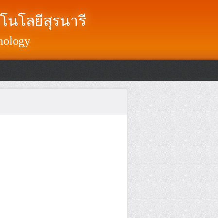
โนโลยีสุรนารี
nology