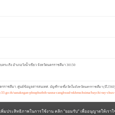
 ตำบลระเริง อำเภอวังน้ำเขียว จังหวัดนครราชสีมา 30150
รราชสีมา. ศูนย์ข้อมูลสารสนเทศ.
บัญชีรายชื่อวัดในจังหวัดนครราชสีมา (ปี 2560
ary33.go.th/sanakngan-phraphuthth-sasna-canghwad-nkhrrachsima/baychi-ray-chu
ช่วยเพิ่มประสิทธิภาพในการใช้งาน คลิก "ยอมรับ" เพื่ออนุญาตให้เราใช้