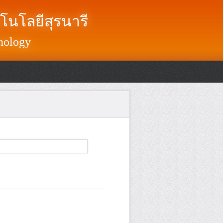
โนโลยีสุรนารี
nology