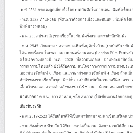
-พ.ศ. 2531 กระเตงลูกเลียบขั้วโลก (บทบันทึกในต่างแดน : พิมพ์ครั้งแ
- พ.ศ. 2533 กำแพงลม (ทัศนะว่าด้วยการเมืองและชนบท : พิมพ์ครั้งแร
พิมพ์มารวมเล่ม)
- พ.ศ. 2539 ประเวณี (รวมเรื่องสั้น : พิมพ์ครั้งแรกแพรวสำนักพิมพ์)
- พ.ศ. 2545 เวียตนาม : ความห่างเหินที่อยู่ติดรั้วบ้าน (บทบันทึก : 
ได้ฉายครั้งแรกในเทศกาลภาพยนตร์ลอนดอน (London Film Festival) แ
ครั้งแรกช่วงปลายปี พ.ศ. 2520 ที่สถาบันเกอเธ่ บ้านพระอาทิ
วรรณกรรมไทยแล้ว ยังได้รับความ สนใจจากวงวรรณกรรมต่างประเทศ โด
เยอรมัน (จัดพิมพ์ 6 เรื่อง) และภาษาฝรั่งเศส (จัดพิมพ์ 4 เรื่อง) ล้ว
คำนำของรวมเรื่องสั้นชุด ฟ้าบ่กั้น ฉบับตีพิมพ์เป็นภาษาสวีดิช ล
เสื่อมโทรม และความล้าหลังของชาวไร่ ชาวนา...ด้วยเจตนาจะเรีย
นามปากกา
ค.ส.น., ลาว คำหอม, ชโย สมภาค (ใช้เขียนงานร้อยกรอง)
เกียรติประวัติ
- พ.ศ. 2519-2523 ได้รับเกียรติให้เป็นสมาชิกสมาคมนักเขียนสวีเดน
- รวมเรื่องสั้นชุด ฟ้าบ่กั่น ได้รับการแปลเป็นภาษาอังกฤษภายใต้ชื่อ T
ยังได้รับการแปลเป็นภาษาสวีดิช เดน นิช ดัดซ์ ญี่ปุ่น ศรีลังกา มาเลเซี