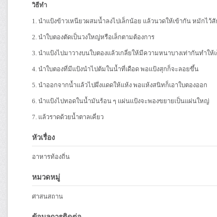
วิธีทำ
1. นำแป้งข้าวเหนียวผสมน้ำลงไปเล็กน้อย แล้วนวดให้เข้ากัน หมักไว้สั
2. นำใบตองตัดเป็นวงใหญ่หรือเล็กตามต้องการ
3. นำแป้งไปมาวางบนใบตองแล้วเกลี่ยให้มีความหนาบางเท่ากันทำให้
4. นำใบตองที่มีแป้งนำไปต้มในน้ำที่เดือด พอแป้งสุกก็จะลอยขึ้น
5. นำออกจากน้ำแล้วไปผึ่งแดดให้แห้ง พอแห้งสนิทก็เอาใบตองออก
6. นำแป้งไปทอดในน้ำมันร้อน ๆ แผ่นแป้งจะพองขยายเป็นแผ่นใหญ่
7. แล้วราดด้วยน้ำตาลเคี่ยว
หัวเรื่อง
อาหารท้องถิ่น
หมวดหมู่
ศาสนสถาน