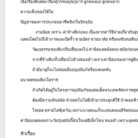
เนื้อเรื่องที่แสดง
เรื่องสุวรรณมุขกุมาร ลูกหลงแม่ ลูกคนยาก
ความเห็นของโต้โผ
ปัญหาของการประกอบอาชีพลิเกในปัจจุบัน
งานน้อย เพราะ ค่าจ้างลิเกแพง เนื่องจากค่าใช้จ่ายเกี่ยวกับอุปกรณ
แสดงโดยไม่มีเจ้าภาพและปิดรั้ว ขายบัตร ขายมาลัย หรือลงขันขอสิน
วัฒนธรรมของลิเกเริ่มเสื่อมลงไป ค่านิยมลดน้อยลง สมัยก่อนเค
จากที่จ้างลิเกก็เปลี่ยนไปจ้างหมอลำ เพราะค่านิยมของการดูลิเกลดลงแ
ถ้ามีอายุก็จะไม่ค่อยมีแม่อุปถัมภ์หรือแฟนคลับ
อนาคตของลิเกโคราช
ถ้าเกิดได้อยู่ในโครงการอุปถัมภ์ของสมเด็จพระเทพรัตนราชสุดาฯ
ต้องมีความทันสมัย นำเทคโนโลยีเข้ามาประยุกต์ใช้ นำคอมพิวเตอร์ม
ไฟเธค ดรายไอซ์(ควัน) เพราะบางคณะก็จะเล่นคอนเสิร์ตก่อนเล่
ค่านิยมลดลงเพราะวัยรุ่นสมัยนี้สนใจแต่อิเล็กโทน หมอลำ เพราะยุค
หัวเรื่อง