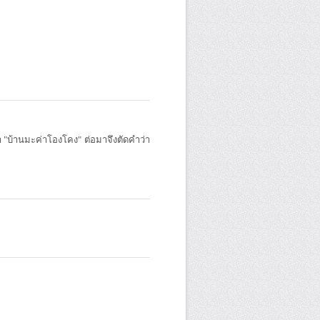
า "บ้านมะค่าโองโคง" ต่อมาจึงตัดคำว่า