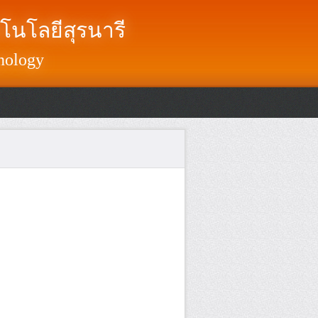
โนโลยีสุรนารี
nology