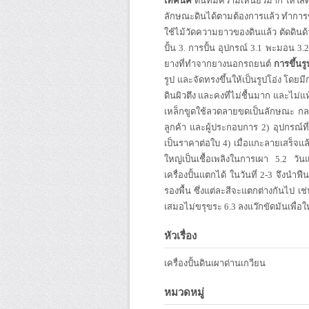
เทคนิค
ดินที่มีความเหนียวมาก ให้ใส่
ลักษณะดินได้ตามต้องการแล้ว ทำการขุ
ใช้ไม้วัดความยาวของดินแล้ว ตัดดินด
ปั้น 3. การปั้น อุปกรณ์ 3.1 พะมอน 3.
ยางที่ทำจากยางนอกรถยนต์
การขึ้นร
รูป และจัดทรงขึ้นให้เป็นรูปโอ่ง โดยมี
ดินผิวตึง และคงที่ไม่ชื้นมาก และไม่แ
เหล็กขูดใช้ลวดลายขดเป็นลักษณะ กลม
ลูกค้า และผู้ประกอบการ 2) อุปกรณ
เป็นราคาต่อใบ 4) เมื่อแกะลายเสร็จแล
ใหญ่เป็นเชื้อเพลิงในการเผา 5.2 วั
เครื่องปั้นแตกได้ ในวันที่ 2-3 จึงนำฟ
รองพื้น ซึ่งแต่ละสีจะแตกต่างกันไป เช่
เสมอไม่ขรุขระ 6.3 ลงแว๊กขัดมันเพื่อ
หัวเรื่อง
เครื่องปั้นดินเผาด่านเกวียน
หมวดหมู่