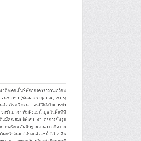
นอดีตเคยเป็นที่พักกองคาราวานเกวียน
ลัก จนชาวข่า (ชนเผ่าตระกูลมอญ-เขมร)
้านส่วนใหญ่ฝึกฝน จนมีฝีมือในการทำ
ดขึ้นมาจากริมฝั่งแม่น้ำมูล ในพื้นที่ที่
นมีคุณสมบัติพิเศษ ง่ายต่อการขึ้นรูป
รับความนิยม สันนิษฐานว่าน่าจะเกิดจาก
ดยนำดินมาใส่บ่อแล้วแช่น้ำไว้ 2 คืน