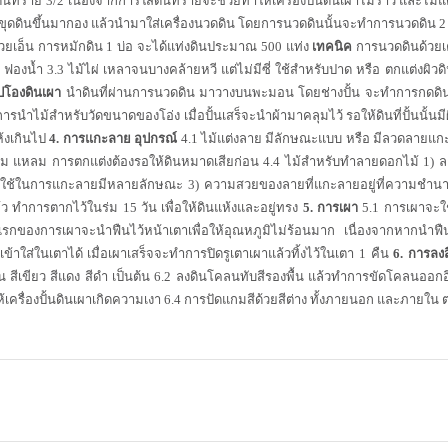
ดินทราย 3/2 เนื่องจากการใส่ดินทรายจะช่วยทำให้เครื่องปั้นดินเผาไม่ร้าว และไม่แ
ดดินขึ้นมากอง แล้วนำมาใส่เครื่องนวดดิน โดยการนวดดินนั้นจะทำการนวดดิน 2 ค
้วยเอ็น การหมักดิน 1 บ่อ จะได้แท่งดินประมาณ 500 แท่ง
เทคนิค
การนวดดินด้วยเค
2 ฟองน้ำ 3.3 ไม้ไผ่ เหลาจนบางคล้ายหวี แต่ไม่มีซี่ ใช้สำหรับปาด หรือ ตกแต่งผิวด
ูปโองดินเผา
นำดินที่ผ่านการนวดดิน มาวางบนพะมอน โดยช่างปั้น จะทำการกดดินใ
การนำไม้สำหรับวัดขนาดของโอ่ง เมื่อปั้นเสร็จะนำผ้ามาคลุมไว้ รอให้ดินที่ปั้นนั้นมี
ห้งเกินไป
4. การแกะลาย
อุปกรณ์
4.1 ไม้แต่งลาย มีลักษณะแบบ หรือ มีลวดลายแกะส
 แหลม การตกแต่งต้องรอให้ดินหมาดเสียก่อน 4.4 ไม้สำหรับทำลายดอกไม้ 1) ลา
์ที่ใช้ในการแกะลายมีหลายลักษณะ 3) ความสวยของลายที่แกะลายอยู่ที่ความช
้ว ทำการตากไว้ในร่ม 15 วัน เพื่อให้ดินแห้งและอยู่ทรง
5. การเผา
5.1 การเผาจะใช
นแรกของการเผาจะนำฟืนไว้หน้าเตาเพื่อให้อุณหภูมิไม่ร้อนมาก เนื่องจากหากนำ
ืนเข้าใส่ในเตาได้ เมื่อเผาเสร็จจะทำการปิดรูเตาเผาแล้วทิ้งไว้ในเตา 1 คืน
6. การลงส
น สีเขียว สีแดง สีดำ เป็นต้น 6.2 ลงดินโคลนทับสีรองพื้น แล้วทำการขัดโคลนออกอีกครั
ให้เครื่องปั้นดินเผาเกิดความเงา 6.4 การปัดแกมสีด้วยสีต่าง ทั้งภายนอก และภาย