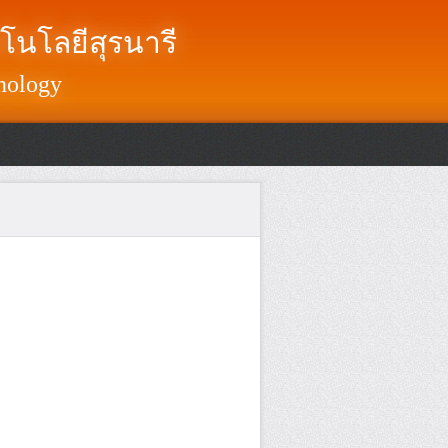
โนโลยีสุรนารี
nology