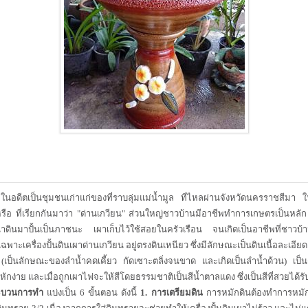
นอดีตเป็นชุมชนเก่าแก่ของที่ราบลุ่มแม่น้ำมูล ที่ไหลผ่านจังหวัดนครราชสีมา ใ
 หรือ ที่เรียกกันมาว่า "ด่านเกวียน" ส่วนใหญ่ชาวบ้านมีอาชีพทำการเกษตรเป็นห
ำดินมาปั้นเป็นภาชนะ เผาเก็บไว้ใช้สอยในครัวเรือน จนเกิดเป็นอาชีพที่ชาวบ
าะเครื่องปั้นดินเผาด่านเกวียน อยู่ตรงดินเหนียว ซึ่งมีลักษณะเป็นดินเนื้อละเอียด ขุ
 (เป็นลักษณะของลำน้ำคดเคี้ยว กัดเซาะตลิ่งจนขาด และเกิดเป็นลำน้ำด้วน) เป็นดิ
ักง่าย และเมื่อถูกเผาไฟจะให้สีโดยธรรมชาติเป็นสีน้ำตาลแดง ซึ่งเป็นสีที่สวยได้
ะบวนการทำ
แบ่งเป็น 6 ขั้นตอน ดังนี้
1. การเตรียมดิน
การหมักดินต้องทำการหมักโ