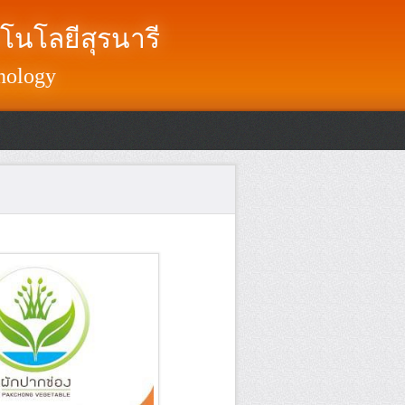
โนโลยีสุรนารี
nology