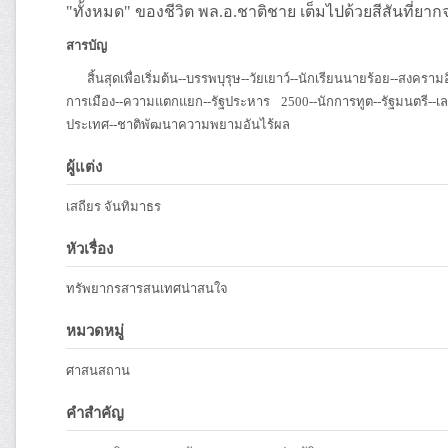
"ทั้งหมด" ของชีวิต พล.อ.ชาติชาย เต็มไปด้วยสีสันที่
สารบัญ
สิ้นสุดเพื่อเริ่มต้น--บรรพบุรุษ--วัยเยาว์--นักเรียนนายร้อย--สงคร
การเมือง--ความแตกแยก--รัฐประหาร 2500--นักการทูต--รัฐมนตรี--เล
ประเทศ--ชาติพัฒนาความพยามอันไร้ผล
ผู้แต่ง
เสถียร จันทิมาธร
หัวเรื่อง
ทรัพยากรสารสนเทศน่าสนใจ
หมวดหมู่
ศาสนสถาน
คำสำคัญ