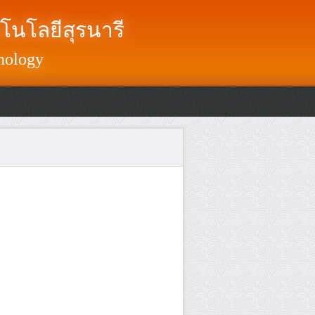
โนโลยีสุรนารี
nology