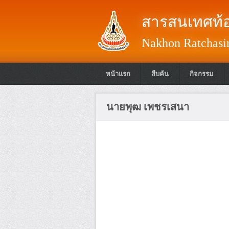
สารสนเทศท้อ
Nakhon Ratchasim
หน้าแรก
สืบค้น
กิจกรรม
นายพุฒ เพชรเสนา