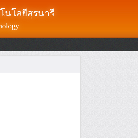
โนโลยีสุรนารี
nology