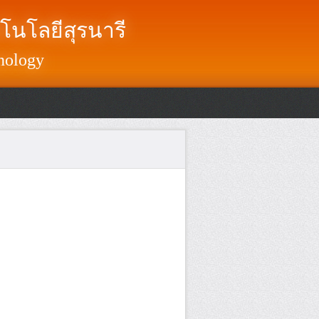
โนโลยีสุรนารี
nology