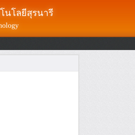
โนโลยีสุรนารี
nology