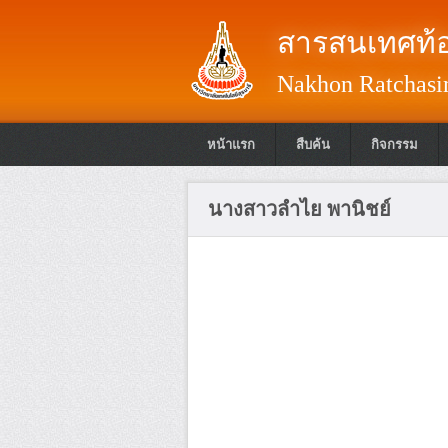
สารสนเทศท้อ
Nakhon Ratchasim
หน้าแรก
สืบค้น
กิจกรรม
นางสาวลำไย พานิชย์