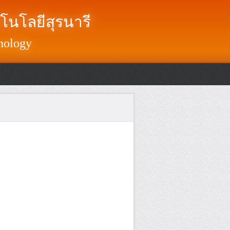
โนโลยีสุรนารี
nology