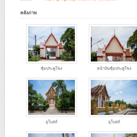
คลังภาพ
ซุ้มประตูโขง
หน้าบันซุ้มประตูโขง
อุโบสถ์
อุโบสถ์