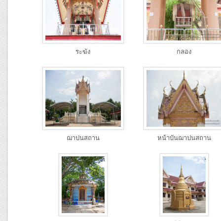
ระฆัง
กลอง
ฌาปนสถาน
หน้าบันฌาปนสถาน