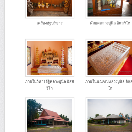
เครื่องอัฐบริขาร
พัดยศหลวงปู่นิล อิสฺสริโก
ภายในวิหารอัฐิหลวงปู่นิล อิสฺส
ภายในมณฑปหลวงปู่นิล อิสฺส
ริโก
โก