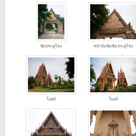
ซุ้มประตูโขง
หน้าบันซุ้มซุ้มประตูโขง
โบสถ์
โบสถ์