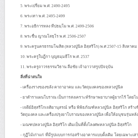
5. พระเปรี่ยม พ.ศ. 2490-2495
6. พระเทา พ.ศ. 2495-2499
7. พระอธิการหลง ทีปธมฺโม พ.ศ. 2499-2506
8. พระชื่น ญาณโสธฺโร พ.ศ. 2506-2507
9. พระครูนครธรรมโฆสิต (หลวงปู่นิล อิสฺสริโก) พ.ศ 2507-15 สิงหาคม
10. พระครูใบฎีกา บุญธมฺมธีโร พ.ศ. 2537
11. พระครูถาวรธรรมวิธาน ลือชัย เจ้าอาวาสรูปปัจจุบัน
สิ่งที่น่าสนใจ
- เครื่องรางของขลัง คาถาอาคม และวัตถุมงคลของหลวงปู่นิล
- ยาตำราแผนโบราณ เป็นการสงเคราะห์รักษาพยาบาลผู้ยากไร้ โดยไม่ค
- เจดีย์อิสฺสริโกเจติยานุสรณ์ หรือ พิพิธภัณฑ์หลวงปู่นิล อิสฺสริโก สร้
วัตถุมงคล และเครื่องปรุงยาโบราณของหลวงปู่นิล เพื่อให้อนุชนรุ่นหล
- มณฑปหลวงปู่นิล อิสฺสริโก เดิมเป็นที่ตั้งโลงศพหลวงปู่นิล อิสฺสริโก
- กุฏิไม้เก่าแก่ ที่มีรูปแบบการก่อสร้างอาคารแบบดั้งเดิม โดยเฉพ