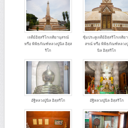
เจดีย์อิสฺสริโกเจติยานุสรณ์
ซุ้มประตูเจดีย์อิสฺสริโกเจติยา
หรือ พิพิธภัณฑ์หลวงปู่นิล อิสฺส
สรณ์ หรือ พิพิธภัณฑ์หลวงปู
ริโก
นิล อิสฺสริโก
อัฐิหลวงปู่นิล อิสฺสริโก
อัฐิหลวงปู่นิล อิสฺสริโก