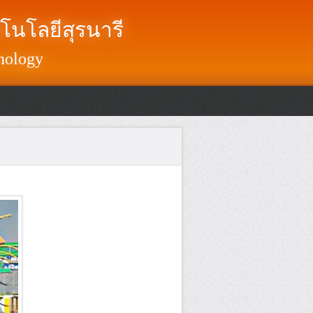
โนโลยีสุรนารี
nology