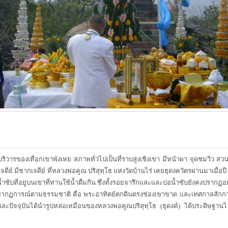
เป็นบริวารของเทือกเขาพังเหย สภาพทั่วไปเป็นที่ราบสูงเชิงเขา มีหน้าผา จุดชมวิว 
ีย์ มีซากเจดีย์ ที่หลวงพ่อคูณ ปริสุทฺโธ แห่งวัดบ้านไร่ เคยธุดงควัตรผ่านมาเมื่อ
้ำซับที่อยู่บนเขาที่ท่านใช้น้ำดื่มกิน ซึ่งทั้งรอยจารึกและและบ่อน้ำซับยังคงปรากฏอย
รากฏการณ์ตามธรรมชาติ คือ พระอาทิตย์ตกดินตรงช่องเขาขาด และเทศกาลสักกา
ะปัจจุบันได้นำรูปหล่อเหมือนของหลวงพ่อคูณปริสุทฺโธ (ธุดงค์) ได้ประดิษฐานไว