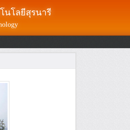
โนโลยีสุรนารี
nology