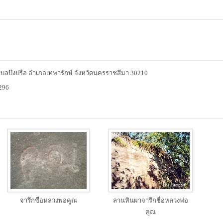
 ตำบลบึงปรือ อำเภอเทพารักษ์ จังหวัดนครราชสีมา 30210
296
จารึกชื่อหลวงพ่อคูณ
ลานหินผาจารึกชื่อหลวงพ่อ
คูณ