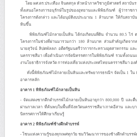
โดย ผศ.ดร.ประเทือง จินตสกุล หัวหน้าภาควิชาภูมิศาสตร์ สถาบันร
ทั้งเสนอโครงการอนุรักษ์ในรูปของอุทยานและพิพิธภัณฑ์ ผู้ว่าราชก
โครงการดังกล่าว และได้อนุมัติงบประมาณ 1 ล้านบาท ให้กับสถาบ
หินขึ้น
พิพิธภัณฑ์ไม้กลายเป็นหิน ได้ก่อเกิดบนที่ดิน จำนวน 80.5 ไร่ 
โครงการในช่วงที่ผ่านมารวมกว่า 180 ล้านบาท ส่วนสำคัญเกิดจ
นายสุวัจน์ ลิปตพัลลภ อดีตรัฐมนตรีว่าการกระทรวงอุตสาหกรรม แ
นครราชสีมา เพื่อดำเนินการจัดนิทรรศการในพิพิธภัณฑ์ รวมทั้งถนนแล
งานโยธาธิการจังหวัด การท่องเที่ยวแห่งประเทศไทยนครราชสีมา องค์
ทั่งนี้พิพิธภัณฑ์ไม้กลายเป็นหินและทรัพยากรธรณีฯ จัดเป็น 1 ใน
อาคารหลัก
อาคาร 1 พิพิธภัณฑ์ไม้กลายเป็นหิน
-​ จัดแสดงซากดึกดำบรรพ์ไม้กลายเป็นหินอายุกว่า 800,000 ปี และตื
ผ่านกาลเวลา ที่ค้นพบในพื้นที่จังหวัดนครราชสีมา/ภาคอีสาน และบา
นิทรรศการให้ศึกษาเรียนรู้
อาคาร 2 พิพิธภัณฑ์ช้างดึกดำบรรพ์
-​ โซนแห่งความรู้ของทุกเพศทุกวัย ชมวิวัฒนาการของช้างดึกดำบรรพ์ผ