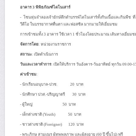
อาคาร 3 พิพิธภัณฑ์ไดโนเสาร์
-​ โซนหุ่นจำลองเจ้ายักษ์ดึกดำบรรพ์ไดโนเสาร์ทั้งกินเนื้อและกินพื
วีดีโอ ในบรรยากาศตื่นตา และฟอสซิล มากมายให้เยี่ยมชม
การเข้าชมทั้ง 3 อาคาร ใช้เวลา 1 ชั่วโมงโดยประมาณ เส้นทางเยี่ยมชมท
จัดการโดย
: หน่วยงานราชการ
สถานะ
: เปิดดำเนินการ
วันและเวลาทำการ
: เปิดให้บริการ วันอังคาร-วันอาทิตย์ ทุกวัน 09.0
ค่าเข้าชม
:
- นักเรียนอนุบาล-ปวช. 20 บาท
- นักศึกษา ปวส.-ปริญญาตรี 30 บาท
- ผู้ใหญ่ 50 บาท
- เด็กต่างชาติ (Youth) 50 บาท
- ชาวต่างชาติ (Foreigner) 120 บาท
- พระภิกษุ สามเณร ผู้ทุพพลภาพ และผู้สูงอายุ (60 ปี ขึ้นไป) ฟรี