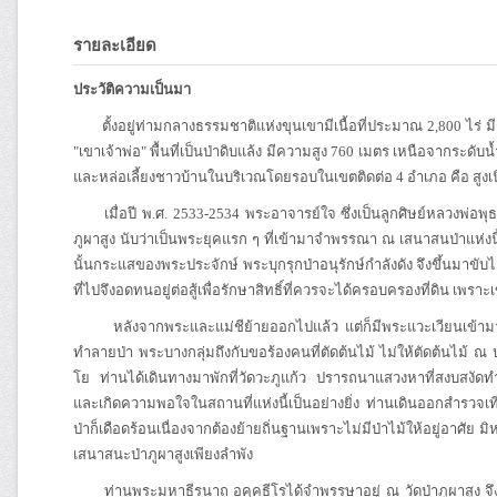
รายละเอียด
ประวัติความเป็นมา
ตั้งอยู่ท่ามกลางธรรมชาติแห่งขุนเขามีเนื้อที่ประมาณ 2,800 ไร่ มี
"เขาเจ้าพ่อ" พื้นที่เป็นป่าดิบแล้ง มีความสูง 760 เมตร เหนือจากระดับน
และหล่อเลี้ยงชาวบ้านในบริเวณโดยรอบในเขตติดต่อ 4 อำเภอ คือ สูงเน
เมื่อปี พ.ศ. 2533-2534 พระอาจารย์ใจ ซึ่งเป็นลูกศิษย์หลวงพ่อพุธ
ภูผาสูง นับว่าเป็นพระยุคแรก ๆ ที่เข้ามาจำพรรณา ณ เสนาสนป่าแห่งนี้ 
นั้นกระแสของพระประจักษ์ พระบุกรุกป่าอนุรักษ์กำลังดัง จึงขึ้นมาข
ที่ไปจึงอดทนอยู่ต่อสู้เพื่อรักษาสิทธิ์ที่ควรจะได้ครอบครองที่ดิน เพร
หลังจากพระและแม่ชีย้ายออกไปแล้ว แต่ก็มีพระแวะเวียนเข้ามาจำพ
ทำลายป่า พระบางกลุ่มถึงกับขอร้องคนที่ตัดต้นไม้ ไม่ให้ตัดต้นไม้ ณ บ
โย ท่านได้เดินทางมาพักที่วัดวะภูแก้ว ปรารถนาแสวงหาที่สงบสงัดทำ
และเกิดความพอใจในสถานที่แห่งนี้เป็นอย่างยิ่ง ท่านเดินออกสำรวจเท
ป่าก็เดือดร้อนเนื่องจากต้องย้ายถิ่นฐานเพราะไม่มีป่าไม้ให้อยู่อาศัย ม
เสนาสนะป่าภูผาสูงเพียงลำพัง
ท่านพระมหาธีรนาถ อคฺคธีโรได้จำพรรษาอยู่ ณ วัดป่าภูผาสูง จึงน