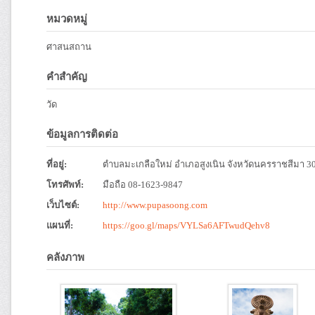
หมวดหมู่
ศาสนสถาน
คำสำคัญ
วัด
ข้อมูลการติดต่อ
ที่อยู่:
ตำบลมะเกลือใหม่ อำเภอสูงเนิน จังหวัดนครราชสีมา 3
โทรศัพท์:
มือถือ 08-1623-9847
เว็บไซต์:
http://www.pupasoong.com
แผนที่:
https://goo.gl/maps/VYLSa6AFTwudQehv8
คลังภาพ