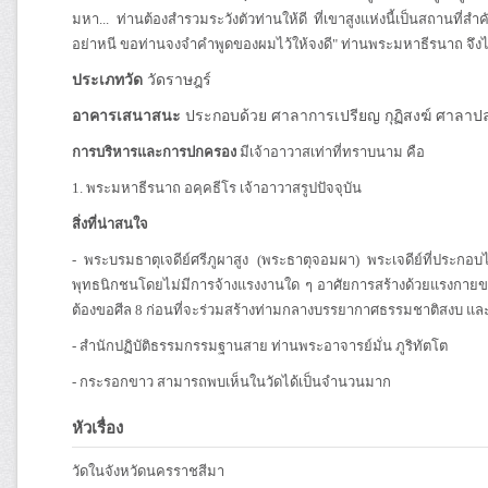
มหา... ท่านต้องสำรวมระวังตัวท่านให้ดี ที่เขาสูงแห่งนี้เป็นสถานที่ส
อย่าหนี ขอท่านจงจำคำพูดของผมไว้ให้จงดี" ท่านพระมหาธีรนาถ จึงได้จำพ
ประเภทวัด
วัดราษฎร์
อาคารเสนาสนะ
ประกอบด้วย ศาลาการเปรียญ กุฏิสงฆ์ ศาลา
การบริหารและการปกครอง
มีเจ้าอาวาสเท่าที่ทราบนาม คือ
1. พระมหาธีรนาถ อคฺคธีโร เจ้าอาวาสรูปปัจจุบัน
สิ่งที่น่าสนใจ
- พระบรมธาตุเจดีย์ศรีภูผาสูง (พระธาตุจอมผา) พระเจดีย์ที่ประกอบไ
พุทธนิกชนโดยไม่มีการจ้างแรงงานใด ๆ อาศัยการสร้างด้วยแรงกายของต
ต้องขอศีล 8 ก่อนที่จะร่วมสร้างท่ามกลางบรรยากาศธรรมชาติสงบ แล
- สำนักปฏิบัติธรรมกรรมฐานสาย ท่านพระอาจารย์มั่น ภูริทัตโต
- กระรอกขาว สามารถพบเห็นในวัดได้เป็นจำนวนมาก
หัวเรื่อง
วัดในจังหวัดนครราชสีมา