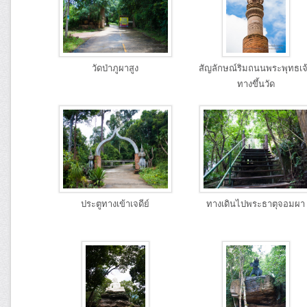
วัดป่าภูผาสูง
สัญลักษณ์ริมถนนพระพุทธเจ
ทางขึ้นวัด
ประตูทางเข้าเจดีย์
ทางเดินไปพระธาตุจอมผา