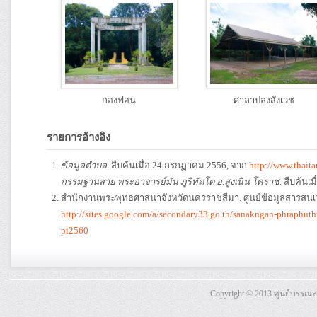
กองฟอน
ศาลาปลงสังเวช
รายการอ้างอิง
ข้อมูลตำบล
. สืบค้นเมื่อ 24 กรกฏาคม 2556, จาก
http://www.thai
กรรมฐานสาย พระอาจารย์มั่น ภูริทัตโต อ.สูงเนิน โคราช
. สืบค้นเ
สำนักงานพระพุทธศาสนาจังหวัดนครราชสีมา. ศูนย์ข้อมูลสารสน
http://sites.google.com/a/secondary33.go.th/sanakngan-phraphu
pi2560
Copyright © 2013 ศูนย์บรรณ