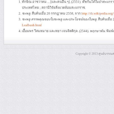
ทักษิณ อาชวาคม ... [และคนอื่น ๆ]. (2551).
พืชกินได้ในป่าสะแกราช
ประเทศไทย ; สถานีวิจัยสิ่งแวดล้อมสะแกราช.
ชะพลู
. สืบค้นเมื่อ 20 กรกฏาคม 2558, จาก
http://th.wikiped
ชะพลู สรรพคุณของใบชะพลู และประโยชน์ของใบพลู
. สืบค้นเมื
Leafbush.html
เอื้อมพร วีสมหมาย และทยา เจนจิตติกุล. (2544).
พฤกษาพัน
. พิมพ์
Copyright © 2013 ศูนย์บรรณ