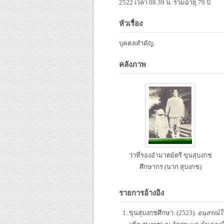
2522 เวลา 08.39 น. รวมอายุ 79 ปี
หัวเรื่อง
บุคคลสำคัญ
คลังภาพ
ว่าที่รองอำมาตย์ตรี ขุนสุบงกช
ศึกษากร (นาก สุบงกช)
รายการอ้างอิง
ขุนสุบงกชศึกษา. (2523).
อนุสรณ์ใ