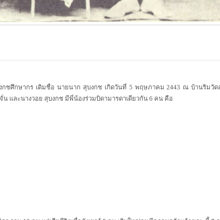
กษากร เดิมชื่อ นายนาก สุบงกช เกิดวันที่ 5 พฤษภาคม 2443 ณ บ้านริมวัดส
ั่น และนางวอย สุบงกช มีพี่น้องร่วมบิดามารดาเดียวกัน 6 คน คือ