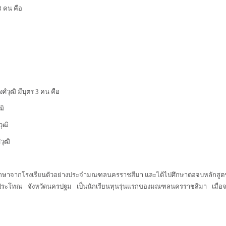
3 คน คือ
์วุฒิ มีบุตร 3 คน คือ
ฒิ
ุฒิ
ุฒิ
าจากโรงเรียนตัวอย่างประจำมณฑลนครราชสีมา และได้ไปศึกษาต่อจบหลักสูตรฝ
ระโทณ จังหวัดนครปฐม เป็นนักเรียนทุนรุ่นแรกของมณฑลนครราชสีมา เมื่อจบก