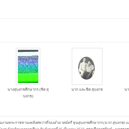
นางสุบงกชศึกษากร (ชิต สุ
นาก และชิต สุบงกช
นาก
บงกช)
นงานพระราชทานเพลิงศพว่าที่รองอำมาตย์ตรี ขุนสุบงกชศึกษากร (นาก สุบงกช)