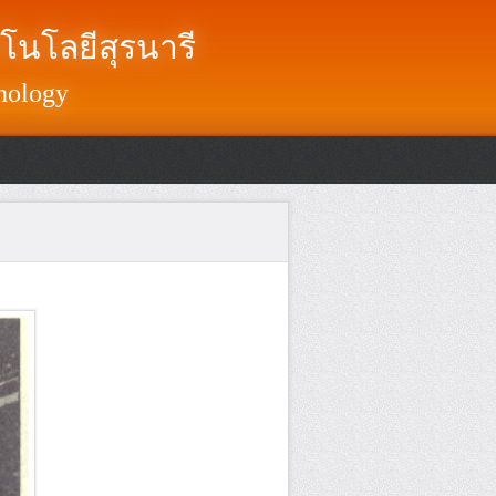
โนโลยีสุรนารี
nology