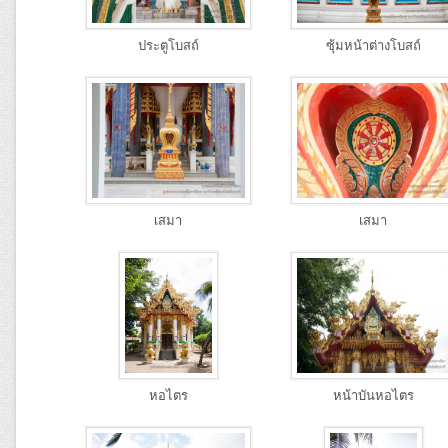
ประตูโบสถ์
ซุ้มหน้าต่างโบสถ์
เสมา
เสมา
หอไตร
หน้าบันหอไตร