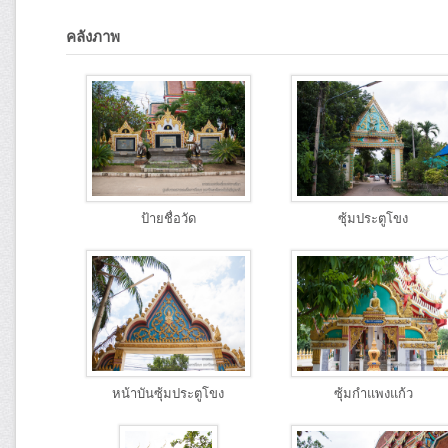
คลังภาพ
ป้ายชื่อวัด
ซุ้มประตูโขง
หน้าบันซุ้มประตูโขง
ซุ้มกำแพงแก้ว