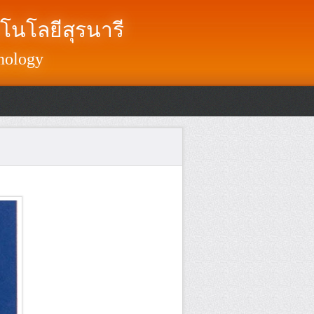
โนโลยีสุรนารี
nology