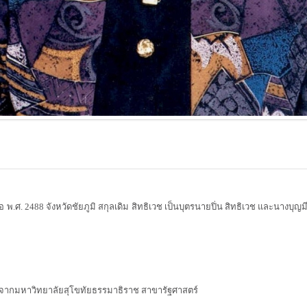
ศ. 2488 จังหวัดชัยภูมิ สกุลเดิม สิทธิเวช เป็นบุตรนายปิ่น สิทธิเวช และนางบุญ
่จากมหาวิทยาลัยสุโขทัยธรรมาธิราช สาขารัฐศาสตร์