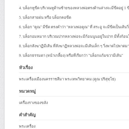
4. บล็อกหูขีด บริเวณหูด้านซ้ายของหลวงพ่อตรงด้านล่างจะมีขีดอยู่ 1 ข
5. บล็อกสายฝน หรือ บล็อกคอขีด
6. บล็อก "คูณ" มีขีด ตรงคำว่า "หลวงพ่อคูณ" ที่ สระอู จะมีขีดเป็นเส้น
7. บล็อกอมหมาก บริเวณปากหลวงพ่อจะมีก้อนนูนอยู่ในปาก มีทั้งก้อน
8. บล็อกสังฆาฏิมีเส้น ที่สังฆาฏิหลวงพ่อจะมีเส้นเล็ก ๆ วิ่งพาดไปพ
9. บล็อกธรรมดา (หน้าเกลี้ยง) หรือที่เรียกว่า "บล็อกแก้มขวามีเส้น"
หัวเรื่อง
พระเครื่องเมืองนครราชสีมา พระเทพวิทยาคม (คูณ ปริสุทฺโธ)
หมวดหมู่
เครื่องรางของขลัง
คำสำคัญ
พระเครื่อง