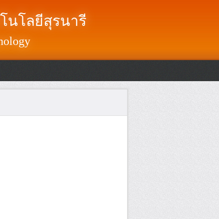
โนโลยีสุรนารี
nology