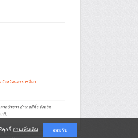
้ว จังหวัดนครราชสีมา
าดบัวขาว อำเภอสีคิ้ว จังหวัด
ารี.
คุกกี้
อ่านเพิ่มเติม
ยอมรับ