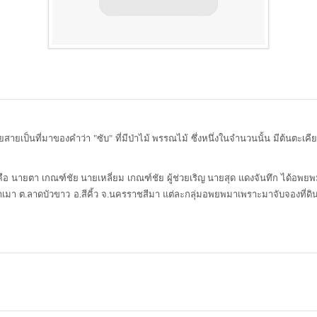
ยสายเป็นที่มาของคำว่า "ซับ" ที่มีป่าไม้ พรรณไม้ ซึ่งหนึ่งในจำนวนนั้น มีต้นตะเคี
น คือ นายตา เกณฑ์ชัย นายเหลี่ยม เกณฑ์ชัย ผู้ช่วยเริญ นายสุด แดงจันทึก ได้
เมา ต.ลาดบัวขาว อ.สีคิ้ว จ.นครราชสีมา แต่ละกลุ่มอพยพมาเพราะมาจับจองที่ดิน เ