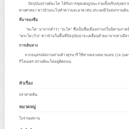
ปัจจุบันปรางค์พะโค ได้รับการขุดแต่งบูรณะรวมทั้งปรับปรุงสภาพภูมิท
ทางศาสนา ชาวบ้านจะไปทำความสะอาด เช่น ประเพณีวันสงกรานต์จะน
ที่มาของชื่อ
:
"พะโค" มาจากคำว่า "ปะโค" ซึ่งเป็นชื่อเมืองเก่าแก่ในนิทานภาคอี
"พระโค (วัว)" ชาวบ้านในพื้นที่ปัจจุบันน่าจะเคลื่อนย้ายมาจากทางอี
การเดินทาง
จากอนุสรณ์สถานท่านท้าวสุรนารี ใช้ทางหลวงหมายเลข 224 (นครร
กิโลเมตร ปรางค์พะโคอยู่ติดถนน
หัวเรื่อง
ปราสาทหิน
หมวดหมู่
โบราณสถาน