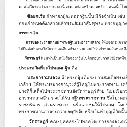
การทอดกฐินเป็นกาลทาน ตามพระวินัยกำหนดกาลไว้ คือ ตั้งแต่วันแรม 1 
ทอดได้ในระหว่างระยะเวลานี้ จะทอดก่อนหรือทอดหลังกำหนดนี้ ก็ไม
ข้อยกเว้น
ถ้าทายกผู้จะทอดกฐินนั้น มีกิจจำเป็น เ
ก่อนกำหนดดังกล่าวแล้วพระสัมมาสัมพุทธะ ทรงอนุญาตให
การจองกฐิน
การขอพระราชทานผ้าพระกฐินพระอารามหลวง
ให้แจ้งกรมการศา
ไปติดต่อกับทางวัดในรายละเอียดต่าง ๆ จนก่อนถึงวันกำหนดวันทอด 
วัดราษฎร์
นิยมทำเป็นหนังสือจองกฐินไปติดต่อประกาศไว้ยังวัดที
ประเภทวัดที่จะไปทอดกฐิน
คือ
พระอารามหลวง
ผ้าพระกฐินที่พระบาทสมเด็จพระเ
เกล้าฯ ให้พระบรมวงศานุวงศ์ผู้ใหญ่ไปพระราชทาน เครื
บางทีก็เสด็จไปพระราชทานยังวัดราษฎร์ด้วย นิยมเรียก
อารามหลวงอื่น ๆ จะได้รับ
กฐินพระราชทาน
ซึ่งโปรดเ
ราชบริพาร ส่วนราชการ หรือเอกชนให้ไปทอด โดยรัฐ
พระราชทานอาจจะถวายจตุปัจจัย หรือเงินทำบุญที่วัดนั
วัดราษฎร์
คณะบุคคลจะไปทอดโดยการจองล่วงหน้าไว้ก