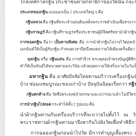
ใกล้เทศกาลกฐิน ประชาชนทายกทายิกาของวัดนั้น ก็จะ
ประเภทของกฐิน
แบ่งออกเป็น 2 ประเภทใหญ่ ๆ คือ
กฐินหลวง
คือ กฐินที่พระเจ้าแผ่นดินเสด็จพระราชดำเนินเพื่อทรงว
กฐินราษฎร์
คือ กฐินที่ราษฎรหรือประชาชนผู้มีจิตศรัทธานำผ้ากฐินไ
การทอดกฐิน
ถือว่า
เป็นทานพิเศษ
คือ การนำผ้ากฐินไปวางไว้ต่อหน้
เอกฉันท์ให้เป็นผู้รับกฐิน กำหนดเวลาปีหนึ่งทอดถวายได้เพียงครั้งเดียว
จุลกฐิน
หรือ
กฐินแล่น
คือ การทำจีวร พระพุทธเจ้าทรงบัญญัติสิก
ทำให้เป็นขันธ์ได้ขนาดตามพระวินัย แล้วทอดถวายให้เสร็จภายในวันนั
มหากฐิน
คือ อาศัยปัจจัยไทยทานบริวารเครื่องกฐินจ
บ้าง ซ่อมแซมบูรณะของเก่าบ้าง ปัจจุบันนิยมเรียกว่า
กฐิ
กฐินตกค้าง
คือ วัดซึ่งพระสงฆ์จำพรรษาและปวารณาแล้ว ไม่มีใค
การนำกฐินไปทอด
กระทำได้ทั้ง 2 รูปแบบ คือ
นำผ้ากฐินทานกับเครื่องบริวารที่จะถวายไปตั้งไว้ ณ 
พระราชทานผ้ากฐินทานมาจึงพากันไปยังวัดเพื่อทำพิธีถ
การฉลองกฐินก่อนนำไปวัด มีการทำบุญเลี้ยงพระ และ