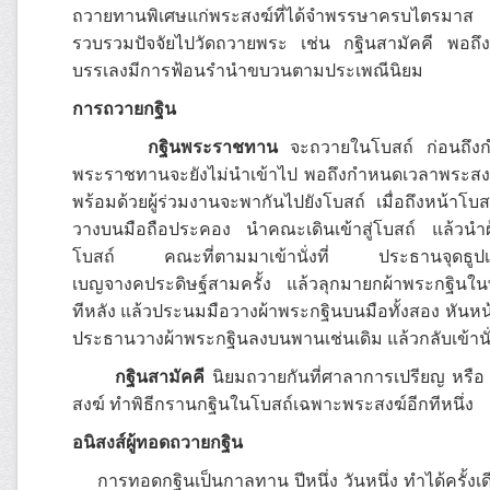
ถวายทานพิเศษแก่พระสงฆ์ที่ได้จำพรรษาครบไตรมาส 
รวบรวมปัจจัยไปวัดถวายพระ เช่น กฐินสามัคคี พอถึง
บรรเลงมีการฟ้อนรำนำขบวนตามประเพณีนิยม
การถวายกฐิน
กฐินพระราชทาน
จะถวายในโบสถ์ ก่อนถึงกำห
พระราชทานจะยังไม่นำเข้าไป พอถึงกำหนดเวลาพระสงฆ์ที
พร้อมด้วยผู้ร่วมงานจะพากันไปยังโบสถ์ เมื่อถึงหน้าโ
วางบนมือถือประคอง นำคณะเดินเข้าสู่โบสถ์ แล้วนำ
โบสถ์ คณะที่ตามมาเข้านั่งที่ ประธานจุดธูปเ
เบญจางคประดิษฐ์สามครั้ง แล้วลุกมายกผ้าพระกฐินใน
ทีหลัง แล้วประนมมือวางผ้าพระกฐินบนมือทั้งสอง หัน
ประธานวางผ้าพระกฐินลงบนพานเช่นเดิม แล้วกลับเข้านั่ง
กฐินสามัคคี
นิยมถวายกันที่ศาลาการเปรียญ หรือ ว
สงฆ์ ทำพิธีกรานกฐินในโบสถ์เฉพาะพระสงฆ์อีกทีหนึ่ง
อนิสงส์ผู้ทอดถวายกฐิน
การทอดกฐินเป็นกาลทาน ปีหนึ่ง วันหนึ่ง ทำได้ครั้งเ