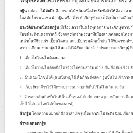
วัตถุประสงค์
เพื่อให้พระภิกษุได้เปลี่ยนจีวรผืนเก่า หรื
กฐิน
แปลว่า
ไม้สะดึง
คือ กรอบไม้ชนิดหนึ่งสำหรับขึงผ้าให้ตึง สะดวก
ในสมัยโบราณ เช่น ผ้ากฐิน หรือ จีวร ถ้าภิกษุทำเอง ก็จัดเป็นงานเอิกเ
ประวัติประเพณีทอดกฐิน
มีเรื่องเล่าว่าในครั้งพุทธกาล พระภิกษุชาวป
โยชน์จะถึงนครสาวัตถี จึงตกลงพักจำพรรษาที่เมืองสาเกตตลอดไตรม
เหล่านั้นมีจีวรเก่า เปื้อนโคลน และเปียกชุ่มด้วยน้ำฝน ได้รับความ
ครบ 3 เดือนกรานกฐินได้ และให้ได้รับอานิสงส์ 5 ประการของภิกษุผู้รั
1. เที่ยวไปไหนไม่ต้องบอกลา
2. เที่ยวไปไหนไม่ต้องถือไตรจีวรไปครบสำรับ (ผ้า 3 ผืน คือสบง จีวร ส
3. ฉันคณะโภชน์ได้ (ฉันเป็นหมู่ได้ คือภิกษุตั้งแต่ 4 รูปขึ้นไป เจ้
4. เก็บอติเรกจีวรไว้ได้ตามปรารถนา (ปกติเก็บไว้ได้ไม่เกิน 10 วัน)
5. จีวรลาภอันเกิดขึ้นในที่นั้น เป็นของได้แก่พวกเธอ (ลาภสักการะที่สม
เก็บไว้ได้เอง โดยไม่เป็นของสงฆ์)
ผ้ากฐิน
โดยความหมายก็คือผ้าสำเร็จรูปโดยอาศัยไม้สะดึง นิยมเรียกกัน
กำหนดทอดกฐิน