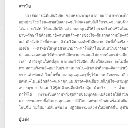
สารบัญ
ประสบการณ์ที่แสนวิเศษ--ชอบหลวงตาพุธมาก--อยากมาเพราะเด็กเล่าให้
ยอมย้ายโรงเรียน--ตายเป็นตาย--จะไม่จดจ่อกับสิ่งไร้สาระ--จะกลับตัวกล
ได้มา--จะไม่ทำให้แม่เสียใอีกแล้ว--ขอบคุณที่ให้โอกาสเริ่มต้นชีวิตให
บาป--รักษาไข้ด้วยสมาธิ--สบายแล้ว--หายข้องใจ--ตื่นจากความมืด--ศรั
แม่--เสียใจกับสิ่งที่ผ่านมา--ถ้าไม่ได้มาคงทำชั่วอีกมาก--ฝันที่เป็นจร
เองชัด ๆ--ศรัทธาในพุทธศาสนามาก--ทำให้เด็กไทยหันหน้าเข้าวัดมากขึ้น
น่าเลย--จะสอนลูกให้ทำสมาธิ--ฝึกทวนกระแส--ไม่อยากน้อยหน้า--มีอะ
เวลา--ทำปัจจุบันให้ดีที่สุด--ยายบอกไว้ไม่ผิด--เลื่อมใสสมณะ--จะไม่ทิ
ตามสถานเริงรมย์--อย่ารับประทานมากไป--บัวเหล่าที่สาม--คิดว่าน่าเบื่
กราบเท้าพ่อแม่--ใจเย็นขึ้น--ขอบคุณคุณครูที่ขู่ให้มา-พบสัจธรรม--เลิก
อดทน--ไม่แพ้อีกแล้ว--จะพาคุณแม่เข้าวัด--นิดเดียวแต่ก็ภูมิใจ--หายท
อบายมุข--จะง้อแม่--ได้รู้จักตัวตนที่แท้จริง--คุ้ม...คุ้มจริง ๆ--ล้ำค
ทำให้ได้ เพราะเป็นความหวังสุดท้ายของทุกคน--เปลี่ยนจิตใต้สำนึกได้
พระธรรม--ซาบซึ้งในพระคุณ--อยากให้โอกาศตัวเองอีกสักครั้ง--คิดผิด
โยนขึ้น--ไม่ใช่มาเปลี่ยนที่นอน--ปฏิบัติธรรมแล้วทำให้มีสติดีขึ้น--สู้ชีว
ผู้แต่ง