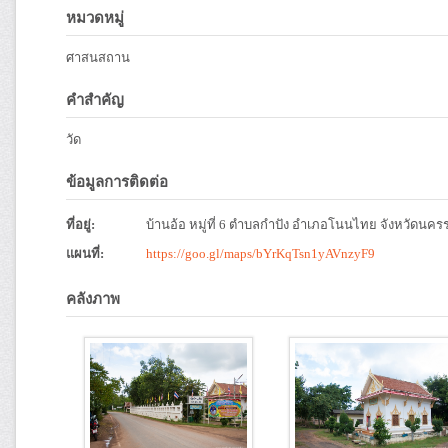
หมวดหมู่
ศาสนสถาน
คำสำคัญ
วัด
ข้อมูลการติดต่อ
ที่อยู่:
บ้านอ้อ หมู่ที่ 6 ตำบลกำปัง อำเภอโนนไทย จังหวัดนค
แผนที่:
https://goo.gl/maps/bYrKqTsn1yAVnzyF9
คลังภาพ