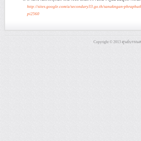
http://sites.google.com/a/secondary33.go.th/sanakngan-phraph
pi2560
Copyright © 2013 ศูนย์บรรณ