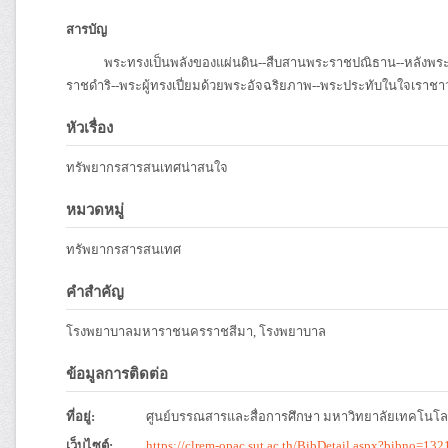
สารบัญ
พระทรงเป็นพลังของแผ่นดิน--สืบสานพระราชปณิธาน--หลังพระมหา
ราชดำริ--พระผู้ทรงเปี่ยมด้วยพระอัจฉริยภาพ--พระประทับในใจเราชาว
หัวเรื่อง
ทรัพยากรสารสนเทศน่าสนใจ
หมวดหมู่
ทรัพยากรสารสนเทศ
คำสำคัญ
โรงพยาบาลมหาราชนครราชสีมา, โรงพยาบาล
ข้อมูลการติดต่อ
ที่อยู่:
ศูนย์บรรณสารและสื่อการศึกษา มหาวิทยาลัยเทคโนโลย
เว็บไซต์:
https://clrem-opac.sut.ac.th/BibDetail.aspx?bibno=132