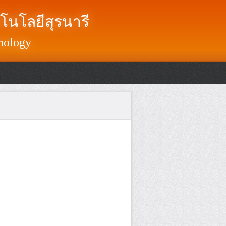
โนโลยีสุรนารี
nology