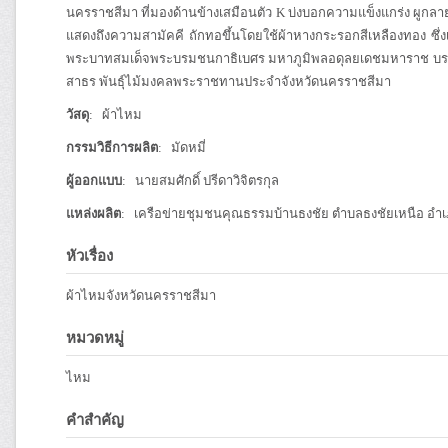
นครราชสีมา ที่มองด้านข้างเสมือนตัว K บ่งบอกความแข็งแกร่ง ผูกลา
แสดงถึงความสามัคคี ถักทอขึ้นโดยใช้ผ้าหางกระรอกสีเหลืองทอง ซึ
พระบาทสมเด็จพระบรมชนกาธิเบศร มหาภูมิพลอดุลยเดชมหาราช บรมนา
สาธร พันธุ์ไม้มงคลพระราชทานประจำจังหวัดนครราชสีมา
วัสดุ
: ผ้าไหม
กรรมวิธีการผลิต
: มัดหมี่
ผู้ออกแบบ
: นายสมศักดิ์ ปรีดาวิจิตรกุล
แหล่งผลิต
: เครือข่ายชุมชนคุณธรรมบ้านธงชัย ตำบลธงชัยเหนือ อำเ
หัวเรื่อง
ผ้าไหมจังหวัดนครราชสีมา
หมวดหมู่
ไหม
คำสำคัญ