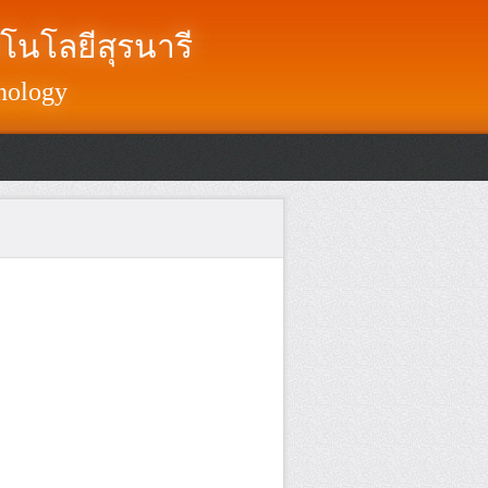
โนโลยีสุรนารี
nology