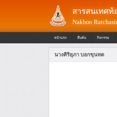
สารสนเทศท้อ
Nakhon Ratchasim
หน้าแรก
สืบค้น
กิจกรรม
นางศิริยุภา บอกขุนทด