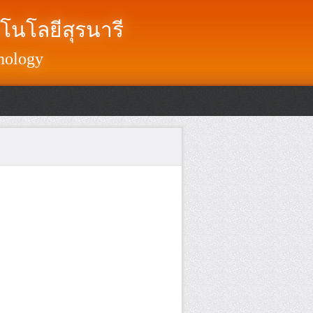
โนโลยีสุรนารี
nology