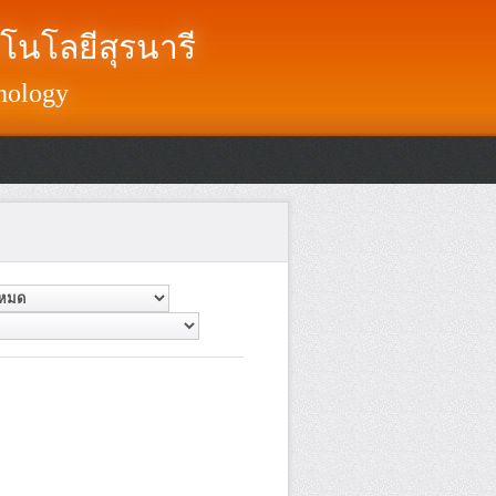
โนโลยีสุรนารี
nology