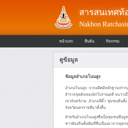
สารสนเทศท้อ
Nakhon Ratchasim
หน้าแรก
สืบค้น
กิจกรรม
ดูข้อมูล
ข้อมูลอำเภอโนนสูง
อำเภอโนนสูง จากอดีตมีหลักฐานปรากฏชั
สำรวจขุดค้นของนักโบราณคดี พบว่าเมื
เขาจันทร์งาม อำเภอสีคิ้ว ชุมชนหินตั้
จังหวัดนครราชสีมาทั้งสิ้น
สำหรับอำเภอโนนสูงซึ่งเป็นชุมชนที่อยู
ชาวท้องถิ่นดั้งเดิมที่สืบเนื่องมาจากยุ