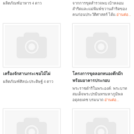
ผลิตภัณฑ์อาหาร 4 ดาว
จากการขุดสำรวจพบ เบ้าหลอม
สำริดและแม่พิมพ์ขวานสำริดของ
คนก่อนประวัติศาสตร์ ได้แ
อ่านต่อ...
เครื่องจักสานกระเชอไม้ไผ่
โครงการขุดลอกหนองต๊กม๊ก
พร้อมอาคารประกอบ
ผลิตภัณฑ์ศิลปะประดิษฐ์ 4 ดาว
พระราชดำริในพระองค์: พระบาท
สมเด็จพระปรมินทรมหาภูมิพล
อดุลยเดช บรมนาถ
อ่านต่อ...