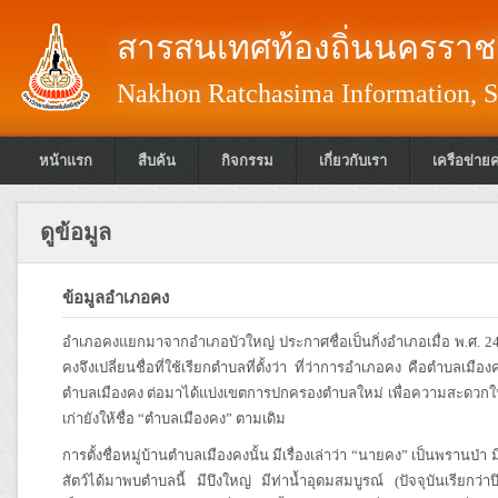
สารสนเทศท้องถิ่นนครราชส
Nakhon Ratchasima Information, S
หน้าแรก
สืบค้น
กิจกรรม
เกี่ยวกับเรา
เครือข่าย
ดูข้อมูล
ข้อมูลอำเภอคง
อำเภอคงแยกมาจากอำเภอบัวใหญ่ ประกาศชื่อเป็นกิ่งอำเภอเมื่อ พ.ศ. 248
คงจึงเปลี่ยนชื่อที่ใช้เรียกตำบลที่ตั้งว่า ที่ว่าการอำเภอคง คือตำบลเมือง
ตำบลเมืองคง ต่อมาได้แบ่งเขตการปกครองตำบลใหม่ เพื่อความสะดวกในกา
เก่ายังให้ชื่อ “ตำบลเมืองคง” ตามเดิม
การตั้งชื่อหมู่บ้านตำบลเมืองคงนั้น มีเรื่องเล่าว่า “นายคง” เป็นพรานป่า
สัตว์ได้มาพบตำบลนี้ มีบึงใหญ่ มีท่าน้ำอุดมสมบูรณ์ (ปัจจุบันเรียกว่